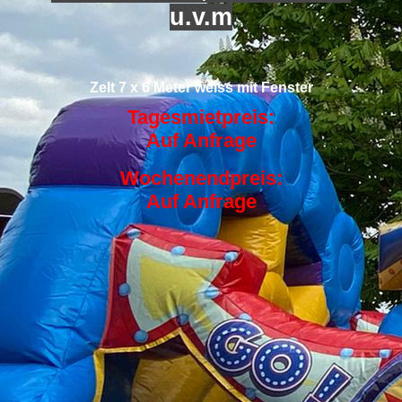
u.v.m
Zelt 7 x 6 Meter weiss mit Fenster
Tagesmietpreis:
Auf Anfrage
Wochenendpreis:
Auf Anfrage