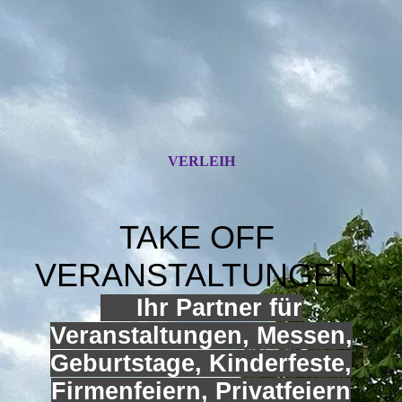
VERLEIH
TAKE OFF
VERANSTALTUNGEN
Ihr Partner für
Veranstaltungen, Messen,
Geburtstage, Kinderfeste,
Firmenfeiern, Privatfeiern