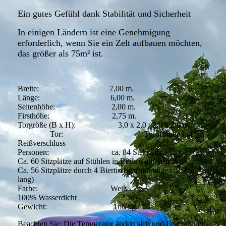
Ein gutes Gefühl dank Stabilität und Sicherheit
In einigen Ländern ist eine Genehmigung
erforderlich, wenn Sie ein Zelt aufbauen möchten,
das größer als 75m² ist.
Breite: 7,00 m.
Länge: 6,00 m.
Seitenhöhe: 2,00 m.
Firsthöhe: 2,75 m.
Torgröße (B x H): 3,0 x 2,0 / 2,0 x 2,0 m.
Tor: Türöffnung mit
Reißverschluss
Personen: ca. 84 Stehplätze
Ca. 60 Sitzplätze auf Stühlen in Reihen aufgestellt
Ca. 56 Sitzplätze durch 4 Biertischgarnituren (ca. 2,2 m
lang)
Farbe: Weiß
100% Wasserdicht
Gewicht: 166 kg.
Beachten Sie: Die Temperatur ändert sich und Feuchtigkeit