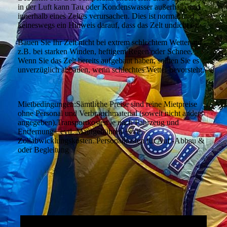
in der Luft kann Tau oder Kondenswasser außerhalb und
innerhalb eines Zeltes verursachen. Dies ist normal und
keineswegs ein Hinweis darauf, dass das Zelt undicht ist.
Bauen Sie Ihr Zelt nicht bei extrem schlechtem Wetter auf –
z.B. bei starken Winden, heftigem Regen oder Schnee.
Wenn Sie das Zelt bereits aufgebaut haben, sollten Sie es
unverzüglich abbauen, wenn schlechtes Wetter bevorsteht.
Mietbedingungen:Sämtliche Preise sind reine Mietpreise
ohne Personal und Verbrauchmaterial (soweit nicht anders
angegeben).Transportkosten je nach Fahrzeug und
Entfernung+ evtl. Mautgebühren +evtl.
Zollabwicklungskosten. Personalkosten für Auf.-Abbau &
oder Begleitung