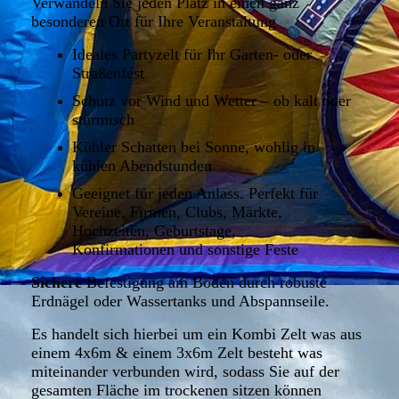
Verwandeln Sie jeden Platz in einen ganz
besonderen Ort für Ihre Veranstaltung
Ideales Partyzelt für Ihr Garten- oder
Straßenfest
Schutz vor Wind und Wetter – ob kalt oder
stürmisch
Kühler Schatten bei Sonne, wohlig in
kühlen Abendstunden
Geeignet für jeden Anlass. Perfekt für
Vereine, Firmen, Clubs, Märkte,
Hochzeiten, Geburtstage,
Konfirmationen und sonstige Feste
Sichere
Befestigung am Boden durch robuste
Erdnägel oder Wassertanks und Abspannseile.
Es handelt sich hierbei um ein Kombi Zelt was aus
einem 4x6m & einem 3x6m Zelt besteht was
miteinander verbunden wird, sodass Sie auf der
gesamten Fläche im trockenen sitzen können