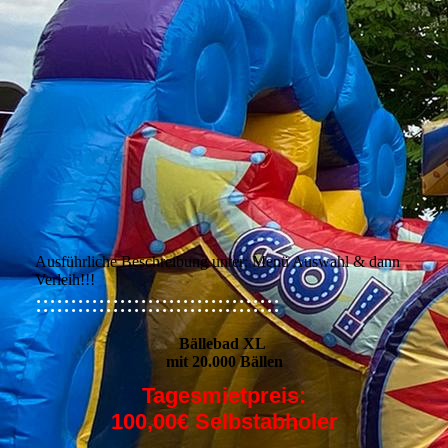
Ausführliche Beschreibung unter: Menü Auswahl & dann
Verleih!!!
:::::::::::::::::::::::::::::::::::
Bällebad XL
mit 20.000 Bällen
Tagesmietpreis:
100,00€ Selbstabholer