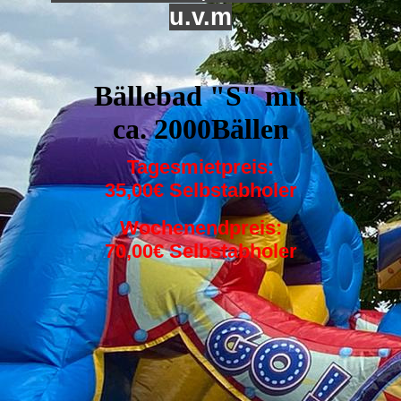
u.v.m
Bällebad "S" mit
ca. 2000Bällen
Tagesmietpreis:
35,00€ Selbstabholer
Wochenendpreis:
70,00€ Selbstabholer