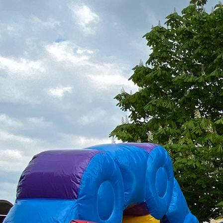
9c237c83-b164-4f86-95d4-d5449294c4e2 (1)