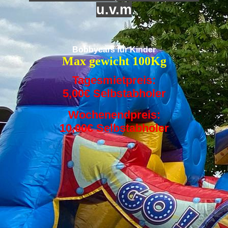
u.v.m
Bobbycars für Kinder
Max gewicht 100Kg
Tagesmietpreis:
5,00€ Selbstabholer
Wochenendpreis:
10,00€ Selbstabholer