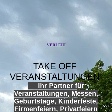
VERLEIH
TAKE OFF
VERANSTALTUNGEN
Ihr Partner für
Veranstaltungen, Messen,
Geburtstage, Kinderfeste,
Firmenfeiern, Privatfeiern