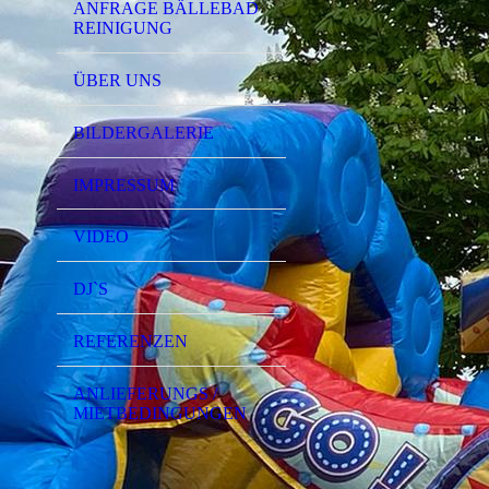
ANFRAGE BÄLLEBAD
REINIGUNG
ÜBER UNS
BILDERGALERIE
IMPRESSUM
VIDEO
DJ`S
REFERENZEN
ANLIEFERUNGS /
MIETBEDINGUNGEN