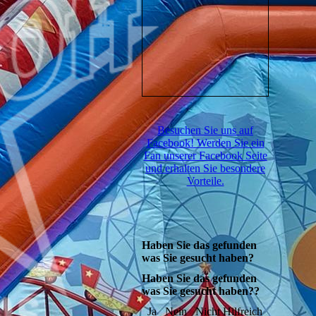
Besuchen Sie uns auf
Facebook! Werden Sie ein
Fan unserer Facebook Seite
und erhalten Sie besondere
Vorteile.
Haben Sie das gefunden
was Sie gesucht haben?
Haben Sie das gefunden
was Sie gesucht haben??
Ja
Nein
Nicht Hilfreich