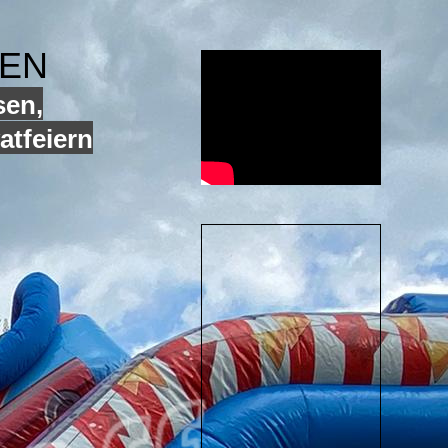
GEN
sen,
atfeiern