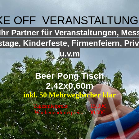
KE OFF VERANSTALTUN
hr Partner für Veranstaltungen, Mes
tage, Kinderfeste, Firmenfeiern, Priv
u.v.m
Beer Pong Tisch
2,42x0,60m
inkl. 50 Mehrwegbecher klar
Tagesmietpreis: 15,00€
Wochenendmietpreis:
30,00€