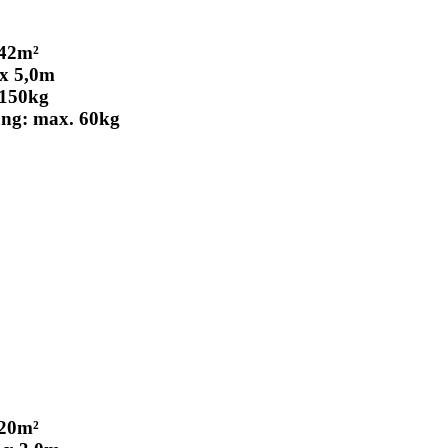
2m²
 5,0m
150kg
: max. 60kg
0m²