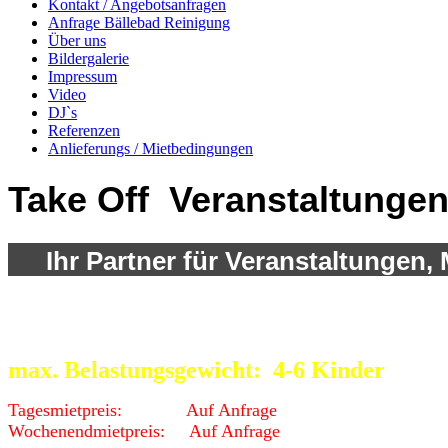
Kontakt / Angebotsanfragen
Anfrage Bällebad Reinigung
Über uns
Bildergalerie
Impressum
Video
DJ`s
Referenzen
Anlieferungs / Mietbedingungen
Take Off Veranstaltunge
Ihr Partner für Veranstaltungen, 
Hüpfburg Geburtstags Clown
max. Belastungsgewicht: 4-6
Kinder
Tagesmietpreis: Auf Anfrage
Wochenendmietpreis: Auf Anfrage