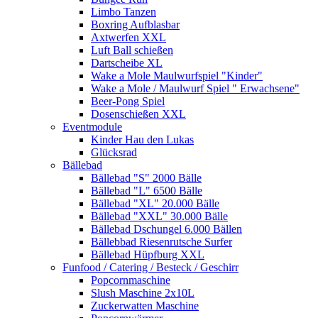
Limbo Tanzen
Boxring Aufblasbar
Axtwerfen XXL
Luft Ball schießen
Dartscheibe XL
Wake a Mole Maulwurfspiel "Kinder"
Wake a Mole / Maulwurf Spiel " Erwachsene"
Beer-Pong Spiel
Dosenschießen XXL
Eventmodule
Kinder Hau den Lukas
Glücksrad
Bällebad
Bällebad "S" 2000 Bälle
Bällebad "L" 6500 Bälle
Bällebad "XL" 20.000 Bälle
Bällebad "XXL" 30.000 Bälle
Bällebad Dschungel 6.000 Bällen
Bällebbad Riesenrutsche Surfer
Bällebad Hüpfburg XXL
Funfood / Catering / Besteck / Geschirr
Popcornmaschine
Slush Maschine 2x10L
Zuckerwatten Maschine