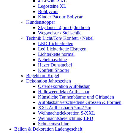
4 Gewint XXL
Legosteine XL
Bobbycars
Kinder Pacour Bobycar
Kundenstopper
Skydancer 4,5m-6,0m hoch
Wegweiser / Stellschild
Technik Licht/Ton/ Konfetti / Nebel
LED Lichterketten
Led Lichterkette Eisregen
Lichterkette normal
Nebelmaschine
Hazer Dunstnebel
Konfetti Shooter
Begehbare Kugel
Dekoration Jahreszeiten
Osterdekoration Aufblasbar
Halloweendeko Aufblasbar
Künstliche Tannenbäume und Girlanden
Aufblasbar verschiedene Grössen & Formen
XXL Aufblasbar 5,5m-7,5m
Weihnachtsdekoration S-XXL
Weihnachtsbeleuchtung LED
Schneemaschine
Ballon & Dekoration Ladengeschäft