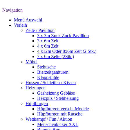
Navigation
Menü Auswahl
Verleih
Zelte / Pavillion
3 x 3m Zuck Zuck Pavillion
3 x 6m Zelt
4 x 6m Zelt
4 x12m Oder 8x6m Zelt (2 Stk.)
7 x 6m Zelte (2Stk.)
Möbel
Stehtische
Bierzeltganituren
Klappstühle
Hussen / Schleifen / Kissen
Heizungen
Gasheizung Gebläse
Heizpilz / Stehheizung
Hüpfburgen
Hüpfburgen versch. Modele
Hüpfburgen mit Rutsche
Wettkampf / Fun / Aktion
Menschenkicker XXL
Bungee Run