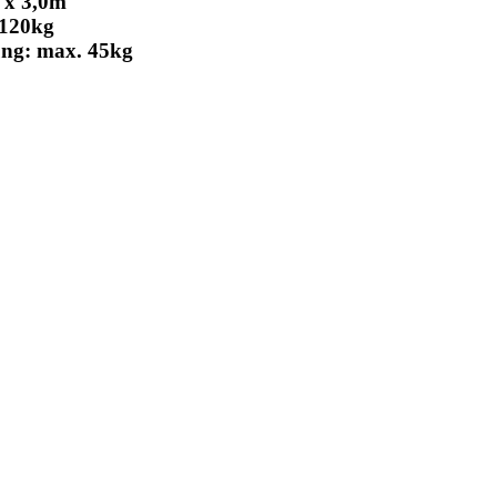
 3,0m
120kg
: max. 45kg