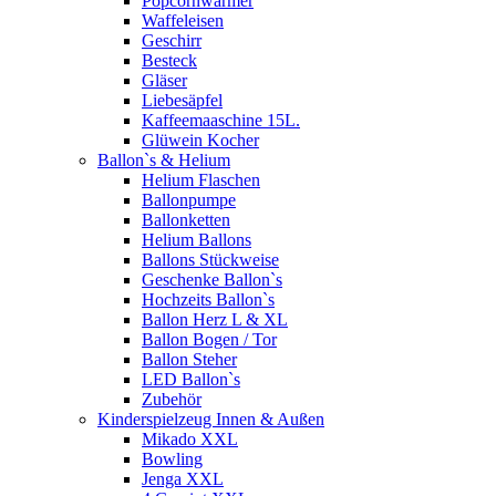
Popcornwärmer
Waffeleisen
Geschirr
Besteck
Gläser
Liebesäpfel
Kaffeemaaschine 15L.
Glüwein Kocher
Ballon`s & Helium
Helium Flaschen
Ballonpumpe
Ballonketten
Helium Ballons
Ballons Stückweise
Geschenke Ballon`s
Hochzeits Ballon`s
Ballon Herz L & XL
Ballon Bogen / Tor
Ballon Steher
LED Ballon`s
Zubehör
Kinderspielzeug Innen & Außen
Mikado XXL
Bowling
Jenga XXL