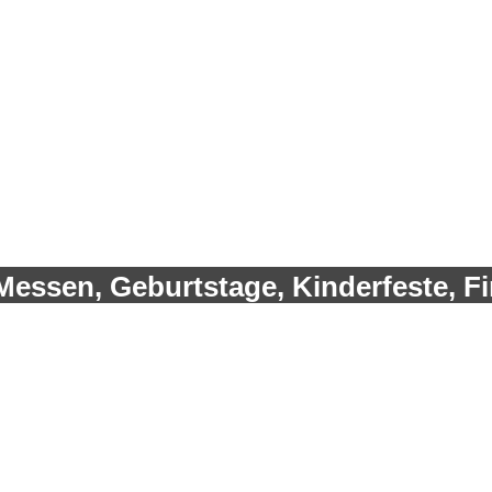
n
Messen, Geburtstage, Kinderfeste, Fir
 3,7 x 3m