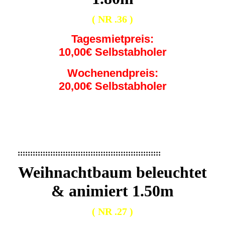
( NR .36 )
Tagesmietpreis:
10,00€ Selbstabholer
Wochenendpreis:
20,00€ Selbstabholer
1d65327d-63cc-4f16-82a0-738414ad3ab6
weihnachtsmann-180cm-led-beleuchtet-weihnachten-
nikolaus-aufblasbar-deko-P-851600-11654373_2
:::::::::::::::::::::::::::::::::::::::::::::::::::::::::
Weihnachtbaum beleuchtet
& animiert 1.50m
( NR .27 )