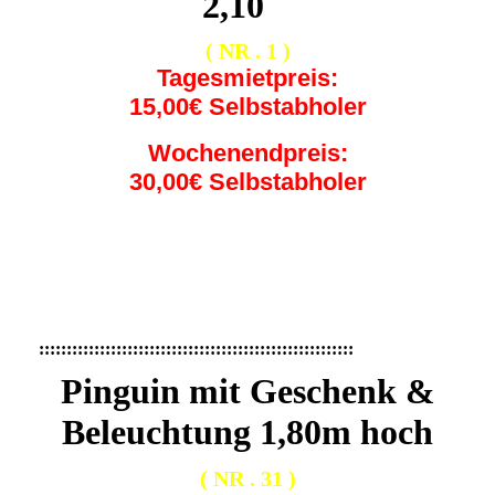
2,10
m
( NR . 1 )
Tagesmietpreis:
15,00€ Selbstabholer
Wochenendpreis:
30,00€ Selbstabholer
414576e4-bd07-4d20-aaed-54715f799d3d
Traktor mit Anhänger
IMG_0357
:::::::::::::::::::::::::::::::::::::::::::::::::::::::::
Pinguin mit Geschenk &
Beleuchtung 1,80m hoch
( NR . 31 )