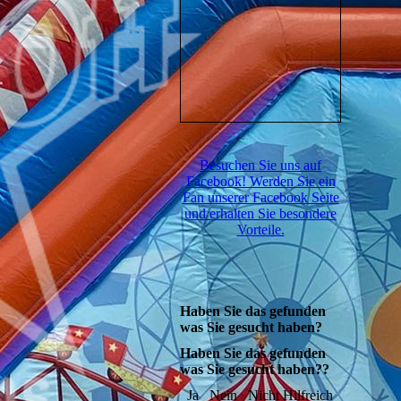
Besuchen Sie uns auf
Facebook! Werden Sie ein
Fan unserer Facebook Seite
und erhalten Sie besondere
Vorteile.
Haben Sie das gefunden
was Sie gesucht haben?
Haben Sie das gefunden
was Sie gesucht haben??
Ja
Nein
Nicht Hilfreich