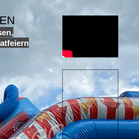
GEN
sen,
atfeiern