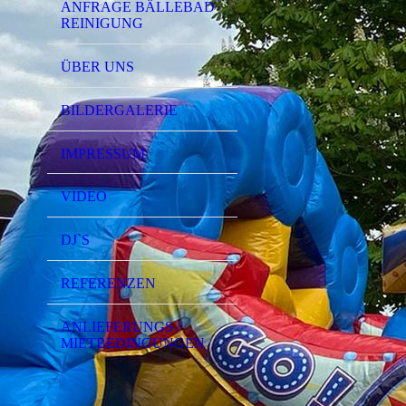
ANFRAGE BÄLLEBAD
REINIGUNG
ÜBER UNS
BILDERGALERIE
IMPRESSUM
VIDEO
DJ`S
REFERENZEN
ANLIEFERUNGS /
MIETBEDINGUNGEN