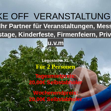
KE OFF VERANSTALTUN
hr Partner für Veranstaltungen, Mes
tage, Kinderfeste, Firmenfeiern, Priv
u.v.m
Legosteine XL
Für 2 Personen
Tagesmietpreis:
20,00€ Selbstabholer
Wochenendpreis:
20,00€ Selbstabholer