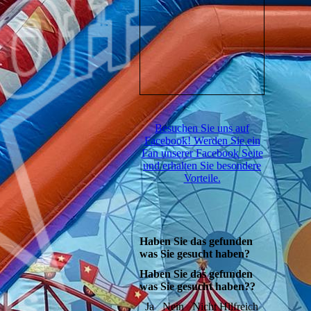
Besuchen Sie uns auf
Facebook! Werden Sie ein
Fan unserer Facebook Seite
und erhalten Sie besondere
Vorteile.
Haben Sie das gefunden
was Sie gesucht haben?
Haben Sie das gefunden
was Sie gesucht haben??
Ja
Nein
Nicht Hilfreich