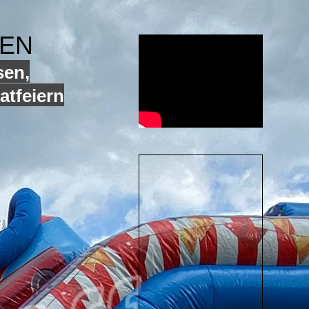
GEN
sen,
atfeiern