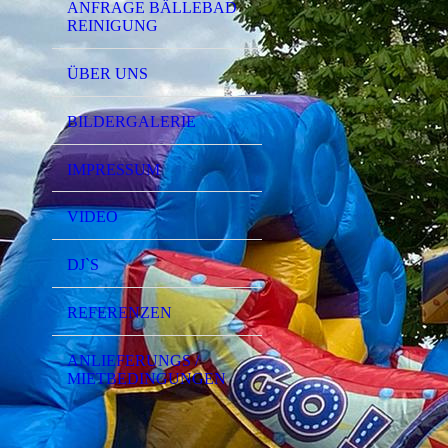
ANFRAGE BÄLLEBAD
REINIGUNG
ÜBER UNS
BILDERGALERIE
IMPRESSUM
VIDEO
DJ`S
REFERENZEN
ANLIEFERUNGS /
MIETBEDINGUNGEN