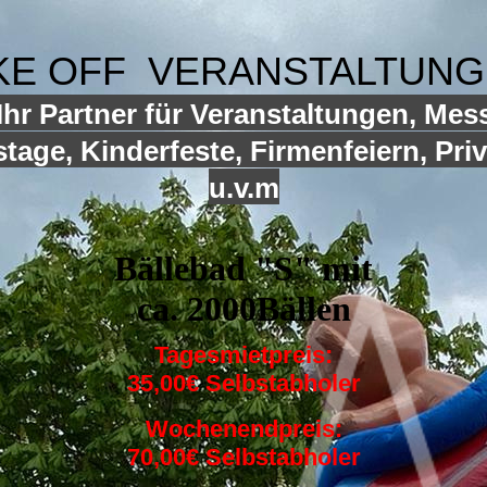
KE OFF VERANSTALTUN
hr Partner für Veranstaltungen, Mes
tage, Kinderfeste, Firmenfeiern, Priv
u.v.m
Bällebad "S" mit
ca. 2000Bällen
Tagesmietpreis:
35,00€ Selbstabholer
Wochenendpreis:
70,00€ Selbstabholer