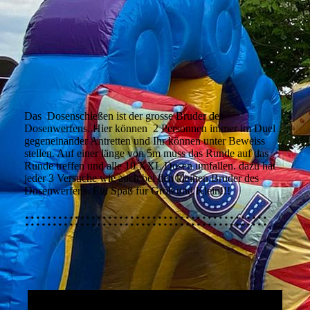
Das Dosenschießen ist der grosse Bruder des
Dosenwerfens. Hier können 2 Personnen immer im Duel
gegeneinander Antretten und Ihr können unter Beweiss
stellen. Auf einer länge von 5m muss das Runde auf das
Runde treffen und alle 10 XXL Dosen umfallen. dazu hat
jeder 3 Versuche wie auch bei den kleinen Bruder des
Dosenwerfens. Ein Spaß für Groß und Klein!!!
::::::::::::::::::::::::::::::::::::::::::::