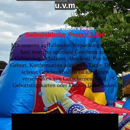
u.v.m
Geschenke Ballon´s 30 cm
Selbstabholer Preis 12,50€
Mit unseren auffallenden Verpackungsballons
hast man das optimale Geschenk zum
Geburtstag, Jubiläum, Abschied, Hochzeit,
Geburt, Konfermation oder auch Taufe. Dieser
schöne Geschenkballon ist ideal zum
verschenken von Gutscheinen, Geld,
Geburtstagskarten oder kleinen Geschenken.