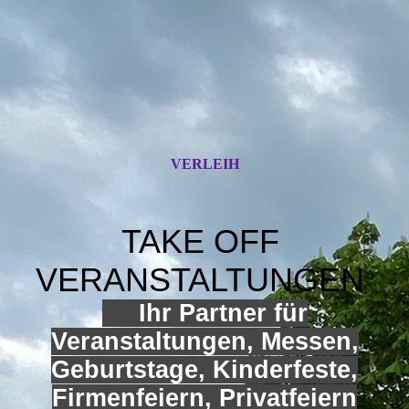
VERLEIH
TAKE OFF
VERANSTALTUNGEN
Ihr Partner für
Veranstaltungen, Messen,
Geburtstage, Kinderfeste,
Firmenfeiern, Privatfeiern