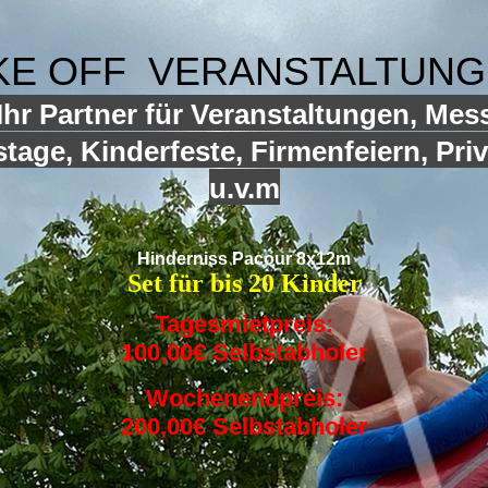
KE OFF VERANSTALTUN
hr Partner für Veranstaltungen, Mes
tage, Kinderfeste, Firmenfeiern, Priv
u.v.m
Hinderniss Pacour 8x12m
Set für bis 20 Kinder
Tagesmietpreis:
100,00€ Selbstabholer
Wochenendpreis:
200,00€ Selbstabholer