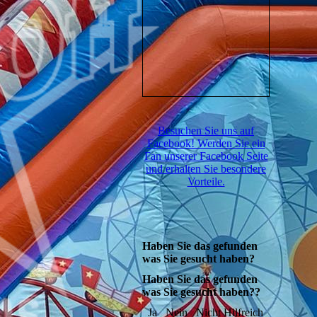
Besuchen Sie uns auf
Facebook! Werden Sie ein
Fan unserer Facebook Seite
und erhalten Sie besondere
Vorteile.
Haben Sie das gefunden
was Sie gesucht haben?
Haben Sie das gefunden
was Sie gesucht haben??
Ja
Nein
Nicht Hilfreich