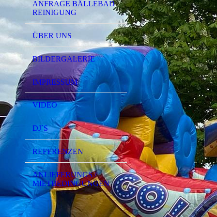
ANFRAGE BÄLLEBAD
REINIGUNG
ÜBER UNS
BILDERGALERIE
IMPRESSUM
VIDEO
DJ`S
REFERENZEN
ANLIEFERUNGS /
MIETBEDINGUNGEN