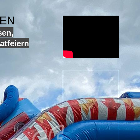
GEN
sen,
atfeiern