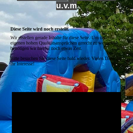
u.v.m
Diese Seite wird noch erstellt.
Wir erstellen gerade Inhalte für diese Seite. Um unseren
eigenen hohen Qualitätsansprüchen gerecht zu werden
benötigen wir hierfür noch etwas Zeit.
Bitte besuchen Sie diese Seite bald wieder. Vielen Dank für
ihr Interesse!