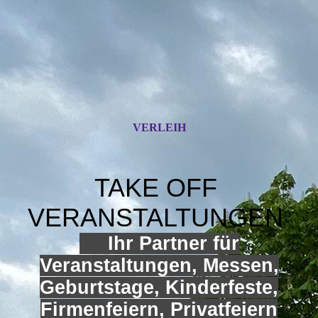
VERLEIH
TAKE OFF
VERANSTALTUNGEN
Ihr Partner für
Veranstaltungen, Messen,
Geburtstage, Kinderfeste,
Firmenfeiern, Privatfeiern