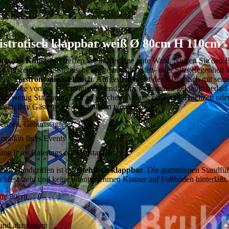
Bistrotisch klappbar weiß Ø 80cm H 110cm
sch aus Kunststoff
treffen Sie immer eine gute Wahl. Nutzen Sie den Bi
er verwenden Sie Stehtische als gemütliche Steh- oder Sitzgelegenheit i
e als
Gastronomie Stehtisch
. Aufgestellt bietet der Klapptisch mit sei
iner Höhe von ca. 110cm ausreichend Platz. Zusammen geklappt bedarf 
nur wenig Stauraum. Egal zu welchem Anlass, ob Taufe, Hochzeit oder P
 sich Ihre Gäste gerne versammeln werden.
chzeit, Geburtstagfeier, Taufe
koration Ihres Events
tung Ihres Caterings oder Restaurants
chen Handgriffen ist der
Stehtisch klappbar
. Die gummierten Standfüß
tschfest steht und keine unangenehmen Kratzer auf Fußböden hinterläßt.
tte 80cm
0m
- und abzubauen