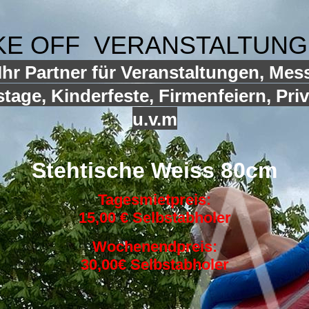
KE OFF VERANSTALTUN
hr Partner für Veranstaltungen, Mes
tage, Kinderfeste, Firmenfeiern, Priv
u.v.m
Stehtische Weiss 80cm
Tagesmietpreis:
15,00 € Selbstabholer
Wochenendpreis:
30,00€ Selbstabholer