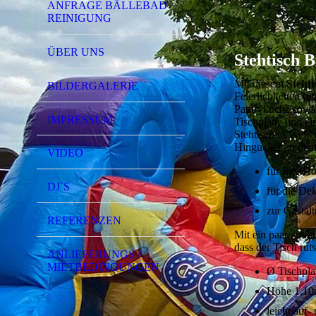
ANFRAGE BÄLLEBAD
REINIGUNG
ÜBER UNS
Stehtisch 
Mit diesem
Stehti
BILDERGALERIE
Feierlichkeiten od
Pantryküche sowi
IMPRESSUM
Tischplatte und e
Stehtisch in Weiß 
Hingucker an dem
VIDEO
für Ihre Ho
DJ`S
für die De
zur Gestal
REFERENZEN
Mit ein paar einfa
dass der Tisch ru
ANLIEFERUNGS /
MIETBEDINGUNGEN
Ø Tischpla
Höhe 1,1
leicht auf