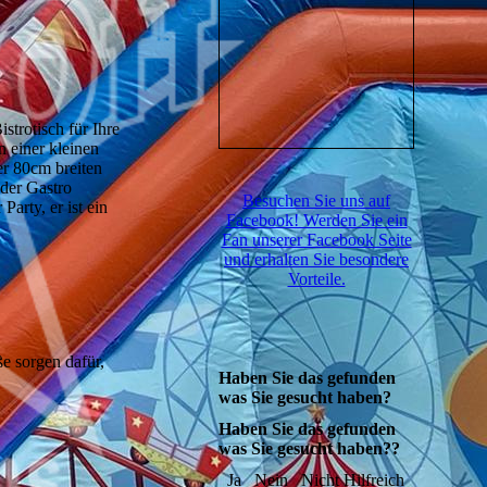
strotisch für Ihre
n einer kleinen
ner 80cm breiten
der Gastro
Besuchen Sie uns auf
arty, er ist ein
Facebook! Werden Sie ein
Fan unserer Facebook Seite
und erhalten Sie besondere
Vorteile.
e sorgen dafür,
Haben Sie das gefunden
was Sie gesucht haben?
Haben Sie das gefunden
was Sie gesucht haben??
Ja
Nein
Nicht Hilfreich