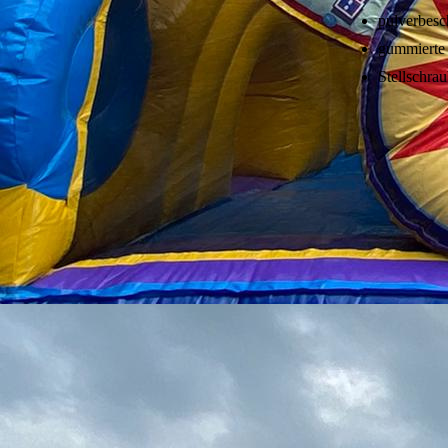
pulverbesc
gummierte
Stellschra