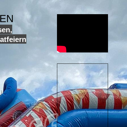
GEN
sen,
atfeiern