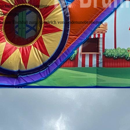
hichtetes Stahlrohrgestänge
 Standfüße
ube am Tischfuß zum Ausgleich von Bodenunebenheiten