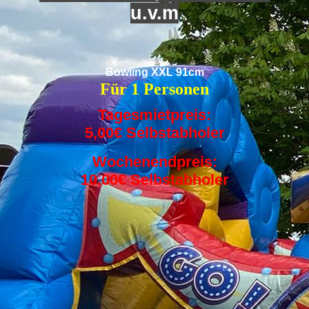
u.v.m
Bowling XXL 91cm
Für 1 Personen
Tagesmietpreis:
5,00€ Selbstabholer
Wochenendpreis:
10,00€ Selbstabholer