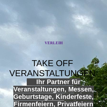
VERLEIH
TAKE OFF
VERANSTALTUNGEN
Ihr Partner für
Veranstaltungen, Messen,
Geburtstage, Kinderfeste,
Firmenfeiern, Privatfeiern