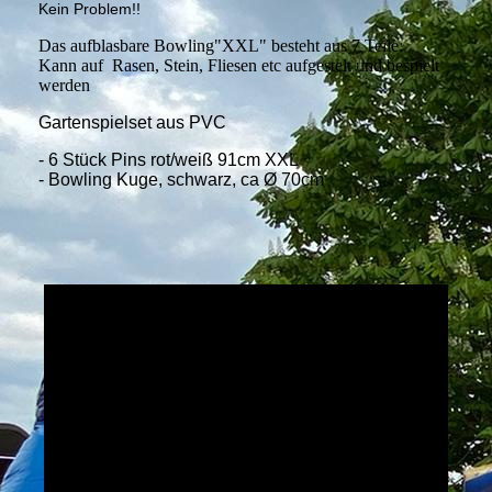
Kein Problem!!
Das aufblasbare Bowling"XXL" besteht aus 7 Teile:
Kann auf Rasen, Stein, Fliesen etc aufgestelt und bespielt
werden
Gartenspielset aus PVC
- 6 Stück Pins rot/weiß 91cm XXL
- Bowling Kuge, schwarz, ca Ø 70cm