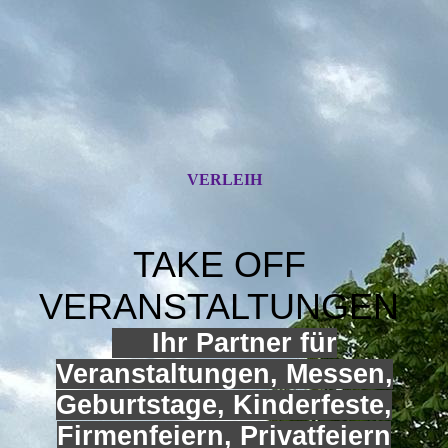
VERLEIH
TAKE OFF
VERANSTALTUNGEN
Ihr Partner für
Veranstaltungen, Messen,
Geburtstage, Kinderfeste,
Firmenfeiern, Privatfeiern